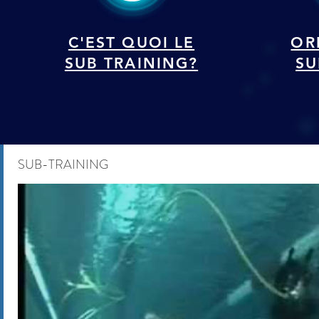
C'EST QUOI LE
OR
SUB TRAINING?
SU
SUB-TRAINING