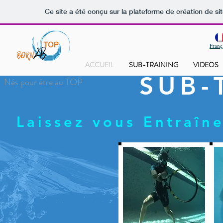
Ce site a été conçu sur la plateforme de création de si
Franç
ACCUEIL
SUB-TRAINING
VIDEOS
SUB-
Nés pour être au TOP
Laissez vous Entraîn