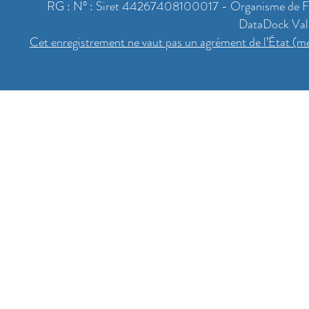
RG : N° : Siret 44267408100017 - Organisme de For
DataDock Va
Cet enregistrement ne vaut pas un agrément de l’État (me