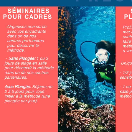
SÉMINAIRES
POUR CADRES
P
Organisez une sortie
Profi
avec vos encadrants
mer 
dans un de nos
cent
centres partenaires
faire
pour découvrir la
méth
méthode.
a vo
- S
ans Plongée:
1 ou 2
jours de stage en salle
Uniqu
pour découvrir la méthode
dans un de nos centres
- 1/2 
partenaires.
sensibi
Avec Plongée:
Séjours de
- 1 ou
2 à 5 jours pour vous
salle 
initier à la méthode (une
métho
plongée par jour).