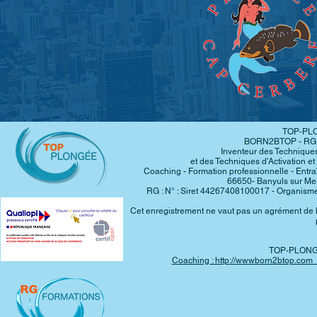
TOP-PLO
BORN2BTOP -
RG 
Inventeur des Techniques
et des Techniques d'Activation e
Coaching - Formation professionnelle - Ent
66650- Banyuls sur Mer
RG : N° : Siret 44267408100017 - Organisme
Cet enregistrement ne vaut pas un agrément de l
TOP-PLONGE
Coaching : http://wwwborn2btop.com